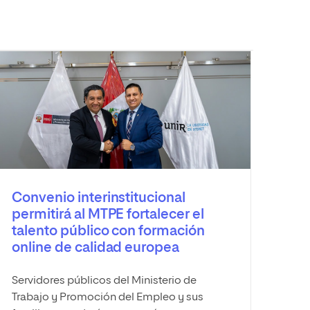
Convenio interinstitucional
permitirá al MTPE fortalecer el
talento público con formación
online de calidad europea
Servidores públicos del Ministerio de
Trabajo y Promoción del Empleo y sus