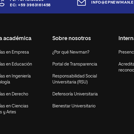
INFO@EPNEWMAN.E
EC: +59 3963161458
ta académica
Sobre nosotros
Intern
ías en Empresa
¿Por qué Newman?
Presenci
ías en Educación
Portal de Transparencia
Acredit
reconoc
as en Ingeniería
Responsabilidad Social
ología
Universitaria (RSU)
ías en Derecho
Defensoría Universitaria
ías en Ciencias
Bienestar Universitario
s y Artes