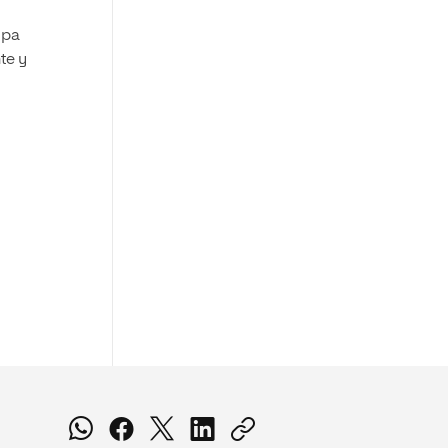
upa
te y