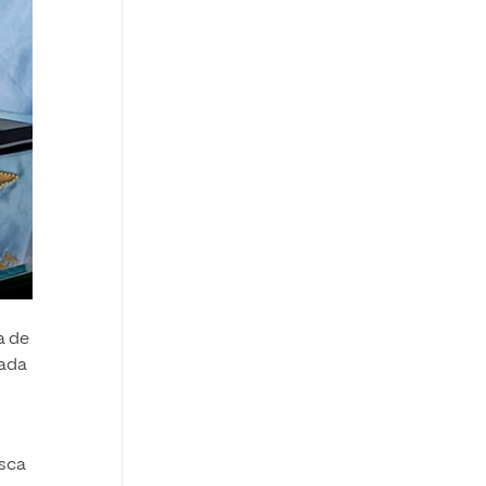
a de
tada
usca