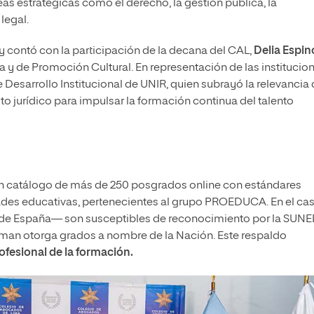
eas estratégicas como el derecho, la gestión pública, la
legal.
a y contó con la participación de la decana del CAL,
Delia Espin
a y de Promoción Cultural. En representación de las institucio
de Desarrollo Institucional de UNIR, quien subrayó la relevancia
to jurídico para impulsar la formación continua del talento
un catálogo de más de 250 posgrados online con estándares
dades educativas, pertenecientes al grupo PROEDUCA. En el ca
Rey de España— son susceptibles de reconocimiento por la SUN
man otorga grados a nombre de la Nación. Este respaldo
ofesional
de la formación.