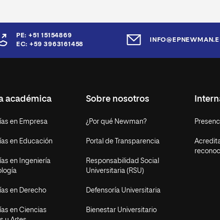
PE: +51 15154869
INFO@EPNEWMAN.E
EC: +59 3963161458
ta académica
Sobre nosotros
Intern
ías en Empresa
¿Por qué Newman?
Presenci
ías en Educación
Portal de Transparencia
Acredit
reconoc
as en Ingeniería
Responsabilidad Social
ología
Universitaria (RSU)
ías en Derecho
Defensoría Universitaria
ías en Ciencias
Bienestar Universitario
s y Artes