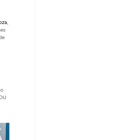
oza
,
nes
 de
so
EDU