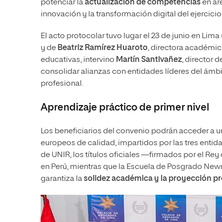
potenciar la
actualización de competencias
en ár
innovación y la transformación digital del ejercicio 
El acto protocolar tuvo lugar el 23 de junio en Lim
y de
Beatriz Ramírez Huaroto
, directora académic
educativas, intervino
Martín Santivañez
, director 
consolidar alianzas con entidades líderes del ámbi
profesional.
Aprendizaje práctico de primer nivel
Los beneficiarios del convenio podrán acceder a 
europeos de calidad, impartidos por las tres enti
de UNIR, los títulos oficiales —firmados por el 
en Perú, mientras que la Escuela de Posgrado New
garantiza la
solidez académica y la proyección pr