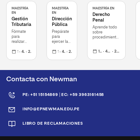
MAESTRÍA
MAESTRÍA
MAESTRÍA EN
EN
EN
Derecho
Gestión
Dirección
Penal
Tributaria
Pública
Aprende todo
Fórmate
Prepárate
sobre
para
para
procedimientos
realizar
ejercer la
y
una
dirección
normatividades
1 año
48+12
21 de septiembre de 2026
óptima
1 año
48+12
21 de septiembre 2026
en el
1 año
48+12
21 de septiembre de 2026
penales
gestión
marco de
tributaria
la gestión
pública
Contacta con Newman
|
PE: +51 15154869
EC: +59 3963161458
INFO@EPNEWMAN.EDU.PE
LIBRO DE RECLAMACIONES