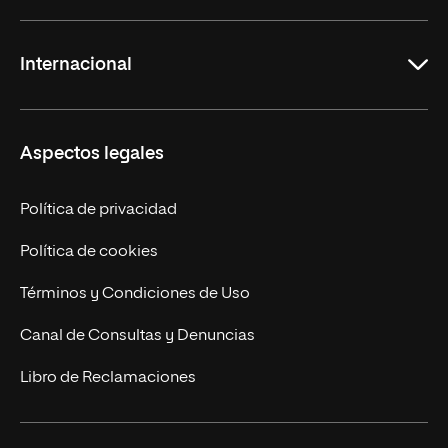
Maestrías en Ingeniería y Tecnología
¿Por qué Newman?
Internacional
Maestrías en Derecho
Portal de Transparencia
Maestrías en Ciencias Sociales y Artes
Responsabilidad Social Universitaria (RSU)
Presencia internacional
Aspectos legales
Defensoría Universitaria
Acreditaciones y reconocimientos
Bienestar Universitario
Política de privacidad
Política de cookies
Términos y Condiciones de Uso
Canal de Consultas y Denuncias
Libro de Reclamaciones