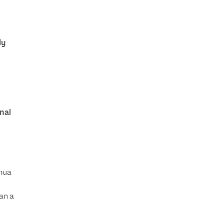
dy
nal
inua
an a