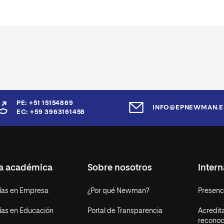
PE: +51 15154869
INFO@EPNEWMAN.E
EC: +59 3963161458
ta académica
Sobre nosotros
Intern
ías en Empresa
¿Por qué Newman?
Presenci
ías en Educación
Portal de Transparencia
Acredit
reconoc