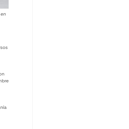
 en
rsos
son
mbre
anía