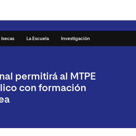
y becas
La Escuela
Investigación
25
¿Por qué Newman?
nal permitirá al MTPE
studiantes
Metodología
blico con formación
n
Presencia internacional
ea
cnología
udiante
es y Artes
uentes