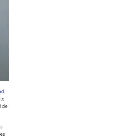
ad
rte
l de
as
nes