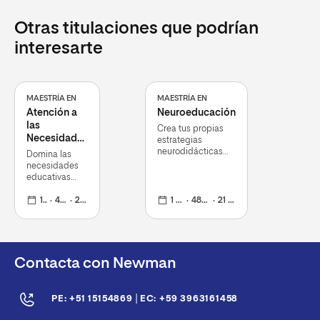
Otras titulaciones que podrían
interesarte
MAESTRÍA EN
MAESTRÍA EN
Atención a
Neuroeducación
las
Crea tus propias
Necesidades
estrategias
Educativas
neurodidácticas
Domina las
del
ante los retos que
necesidades
se presentan en el
Desarrollo
educativas
aula
especiales en
el aula
1 año
48+12
21 de septiembre de 2026
1 año
48+12
21 de septiembre 2026
Contacta con Newman
|
PE: +51 15154869
EC: +59 3963161458