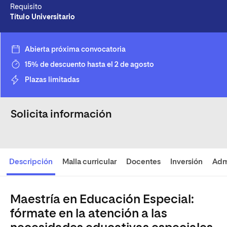
Requisito
Título Universitario
Abierta próxima convocatoria
15% de descuento hasta el 2 de agosto
Plazas limitadas
Solicita información
Descripción
Malla curricular
Docentes
Inversión
Adm
Maestría en Educación Especial:
fórmate en la atención a las