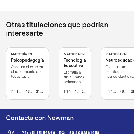
Otras titulaciones que podrían
interesarte
MAESTRÍA EN
MAESTRÍA EN
MAESTRÍA EN
Psicopedagogía
Tecnología
Neuroeducaci
Educativa
Asegura el éxito en
Crea tus propias
el rendimiento de
estrategias
Estimula a
todos tus
neurodidácticas
tus alumnos
estudiantes
ante los retos qu
aplicando
se presentan en 
estrategias
aula
1 año
48+12
21 de septiembre 2026
adaptadas a
1 año
48+12
21 de septiembre 2026
1 año
48+12
21 de septiembre
la nueva
realidad
educativa
Contacta con Newman
|
PE: +51 15154869
EC: +59 3963161458