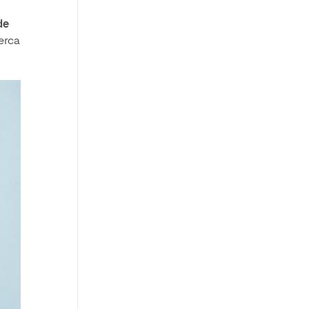
de
erca