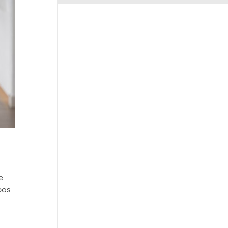
e
pos