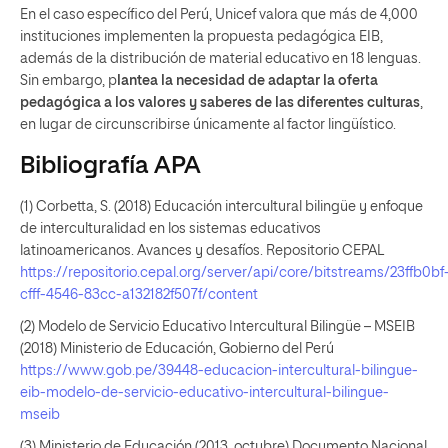
En el caso específico del Perú, Unicef valora que más de 4,000
instituciones implementen la propuesta pedagógica EIB,
además de la distribución de material educativo en 18 lenguas.
Sin embargo, p
lantea la necesidad de adaptar la oferta
pedagógica a los valores y saberes de las diferentes culturas
,
en lugar de circunscribirse únicamente al factor lingüístico.
Bibliografía APA
(1) Corbetta, S. (2018) Educación intercultural bilingüe y enfoque
de interculturalidad en los sistemas educativos
latinoamericanos. Avances y desafíos. Repositorio CEPAL
https://repositorio.cepal.org/server/api/core/bitstreams/23ffb0bf
cfff-4546-83cc-a132182f507f/content
(2) Modelo de Servicio Educativo Intercultural Bilingüe – MSEIB
(2018) Ministerio de Educación, Gobierno del Perú
https://www.gob.pe/39448-educacion-intercultural-bilingue-
eib-modelo-de-servicio-educativo-intercultural-bilingue-
mseib
(3) Ministerio de Educación (2013, octubre) Documento Nacional