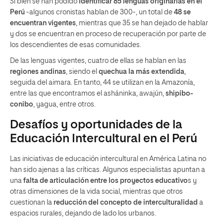
Si bien se han podido
identificar 85 lenguas originarias en el
Perú
-algunos cronistas hablan de 300-, un total de
48 se
encuentran vigentes
, mientras que 35 se han dejado de hablar
y dos se encuentran en proceso de recuperación por parte de
los descendientes de esas comunidades.
De las lenguas vigentes, cuatro de ellas se hablan en las
regiones andinas
, siendo el
quechua la más extendida
,
seguida del aimara. En tanto, 44 se utilizan en la Amazonía,
entre las que encontramos el asháninka, awajún,
shipibo-
conibo
, yagua, entre otros.
Desafíos y oportunidades de la
Educación Intercultural en el Perú
Las iniciativas de educación intercultural en América Latina no
han sido ajenas a las críticas. Algunos especialistas apuntan a
una
falta de articulación entre los proyectos educativo
s y
otras dimensiones de la vida social, mientras que otros
cuestionan la
reducción del concepto de interculturalidad
a
espacios rurales, dejando de lado los urbanos.