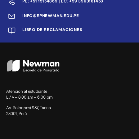
|
PE: +51 15154869
EC: +59 3963161458
INFO@EPNEWMAN.EDU.PE
LIBRO DE RECLAMACIONES
Atención al estudiante
L / V – 8:00 am – 6:00 pm
Av. Bolognesi 987, Tacna
23001, Perú