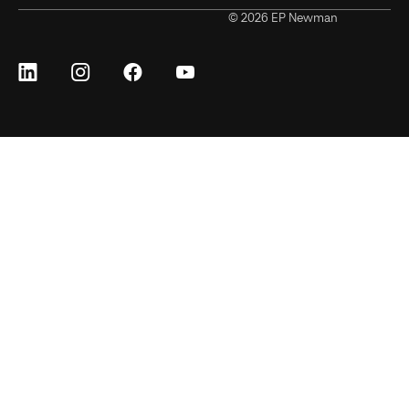
© 2026 EP Newman
Síguenos
Síguenos
Síguenos
Síguenos
en
en
en
en
LinkedIn
Instagram
Facebook
YouTube