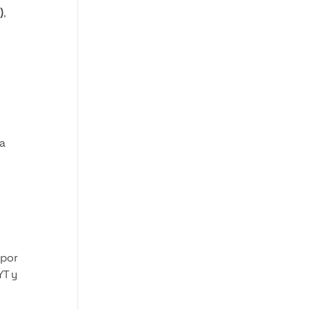
)
,
na
 por
YT y