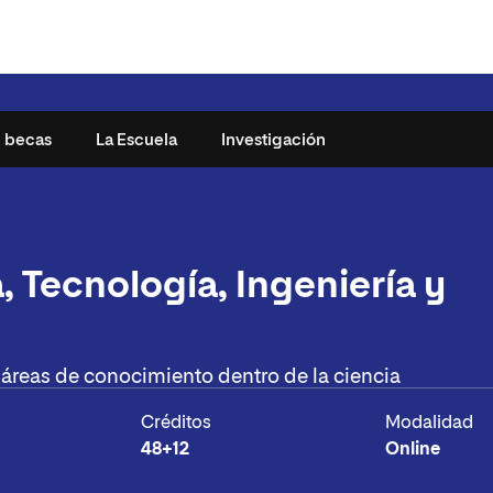
y becas
La Escuela
Investigación
25
¿Por qué Newman?
, Tecnología, Ingeniería y
studiantes
Metodología
n
Presencia internacional
cnología
udiante
s áreas de conocimiento dentro de la ciencia
es y Artes
uentes
Créditos
Modalidad
48+12
Online