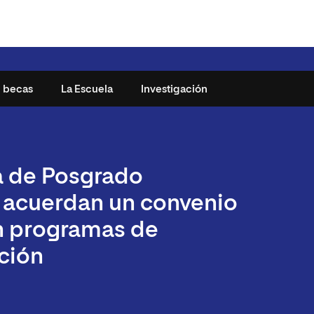
y becas
La Escuela
Investigación
25
¿Por qué Newman?
a de Posgrado
studiantes
Metodología
acuerdan un convenio
n
Presencia internacional
n programas de
cnología
udiante
ción
es y Artes
uentes