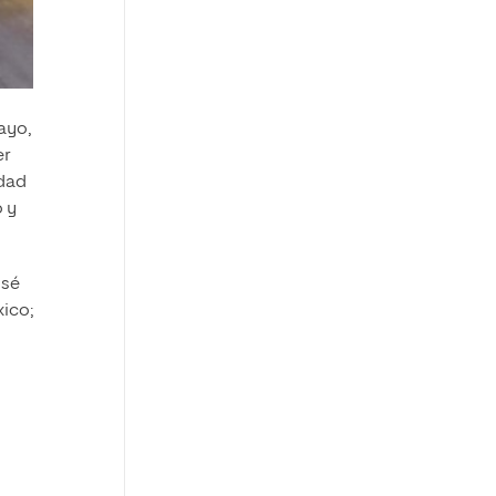
ayo,
er
idad
o y
osé
xico;