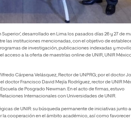
n Superior’, desarrollado en Lima los pasados días 26 y 27 de m
re las instituciones mencionadas, con el objetivo de establec
 programas de investigación, publicaciones indexadas y movil
 el acceso a la oferta de maestrías online de UNIR, UNIR Méxic
Wilfredo Cárpena Velásquez, Rector de UNPRG; por el doctor J
 el doctor Francisco David Mejía Rodríguez, rector de UNIR Mé
a Escuela de Posgrado Newman. En el acto de firmas, estuvo
 Relaciones Internacionales con Universidades de UNIR.
tégicas de UNIR: su búsqueda permanente de iniciativas junto a
er la cooperación en el ámbito académico, así como favorecer