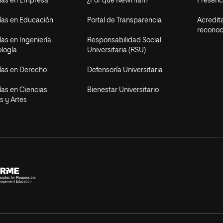
ías en Empresa
¿Por qué Newman?
Presenci
ías en Educación
Portal de Transparencia
Acredit
reconoc
as en Ingeniería
Responsabilidad Social
ología
Universitaria (RSU)
ías en Derecho
Defensoría Universitaria
ías en Ciencias
Bienestar Universitario
s y Artes