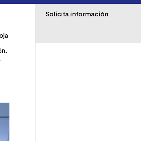
Solicita información
oja
ón,
a