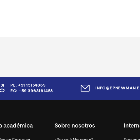
PE: +51 15154869
INFO@EPNEWMAN.E
EC: +59 3963161458
ta académica
Sobre nosotros
Intern